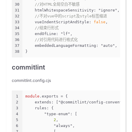
30
//对HTML全局空白不敏感
31
htmlWhitespaceSensitivity
: 
"ignore"
,
32
//不对vue中的script及style标签缩进
33
vueIndentScriptAndStyle
: 
false
,
34
//结束行形式
35
endOfLine
: 
"lf"
,
36
//对引用代码进行格式化
37
embeddedLanguageFormatting
: 
"auto"
,
38
}
commitlint
commitlint.config.cjs
1
module
.
exports
 = {
2
extends
: [
"@commitlint/config-conventiona
3
rules
: {
4
"type-enum"
: [
5
2
,
6
"always"
,
7
            [