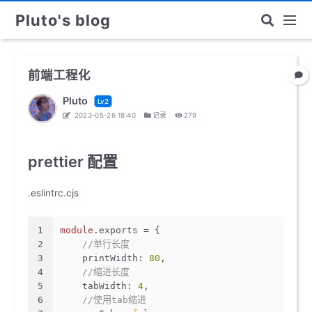
Pluto's blog
前端工程化
Pluto
Lv2
2023-05-26 18:40
记录
279
prettier 配置
.eslintrc.cjs
1
module
.
exports
 = {
2
//单行长度
3
printWidth
: 
80
,
4
//缩进长度
5
tabWidth
: 
4
,
6
//使用tab缩进