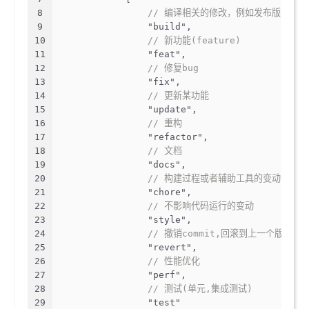
8
// 编译相关的修改，例如发布版本，
9
"build"
,
10
// 新功能(feature)
11
"feat"
,
12
// 修复bug
13
"fix"
,
14
// 更新某功能
15
"update"
,
16
// 重构
17
"refactor"
,
18
// 文档
19
"docs"
,
20
// 构建过程或者辅助工具的变动,如增
21
"chore"
,
22
// 不影响代码运行的变动
23
"style"
,
24
// 撤销commit,回滚到上一个版本
25
"revert"
,
26
// 性能优化
27
"perf"
,
28
// 测试(单元,集成测试)
29
"test"