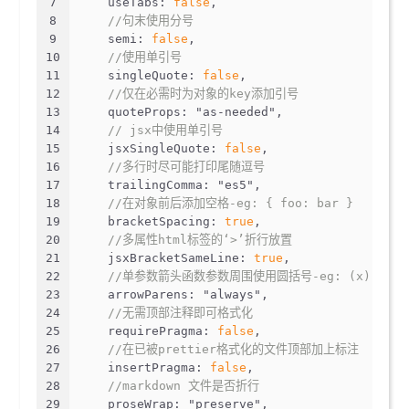
7
useTabs
: 
false
,
8
//句末使用分号
9
semi
: 
false
,
10
//使用单引号
11
singleQuote
: 
false
,
12
//仅在必需时为对象的key添加引号
13
quoteProps
: 
"as-needed"
,
14
// jsx中使用单引号
15
jsxSingleQuote
: 
false
,
16
//多行时尽可能打印尾随逗号
17
trailingComma
: 
"es5"
,
18
//在对象前后添加空格-eg: { foo: bar }
19
bracketSpacing
: 
true
,
20
//多属性html标签的‘>’折行放置
21
jsxBracketSameLine
: 
true
,
22
//单参数箭头函数参数周围使用圆括号-eg: (x) => x
23
arrowParens
: 
"always"
,
24
//无需顶部注释即可格式化
25
requirePragma
: 
false
,
26
//在已被prettier格式化的文件顶部加上标注
27
insertPragma
: 
false
,
28
//markdown 文件是否折行
29
proseWrap
: 
"preserve"
,